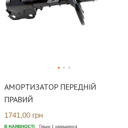
Перейти
до
АМОРТИЗАТОР ПЕРЕДНІЙ
початку
галереї
ПРАВИЙ
зображень
1741,00 грн
В НАЯВНОСТІ
Тільки
1
залишилося