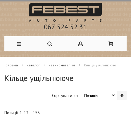
067 524 52 31
Skip
Головна
Каталог
Резинометаліка
Кільце ущільнююче
to
Кільце ущільнююче
Content
Со
Сортувати за
у
по
зб
Позиції
1
-
12
з
153