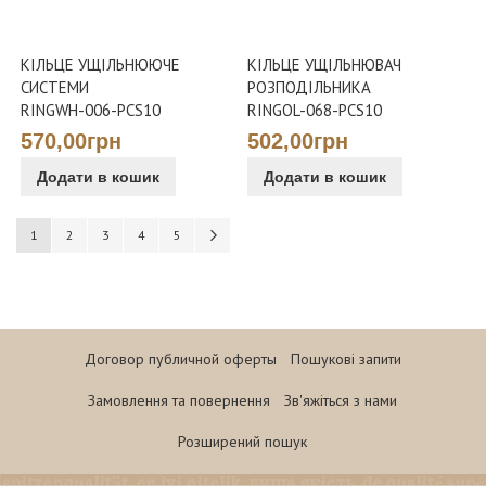
КІЛЬЦЕ УЩІЛЬНЮЮЧЕ
КІЛЬЦЕ УЩІЛЬНЮВАЧ
СИСТЕМИ
РОЗПОДІЛЬНИКА
RINGWH-006-PCS10
RINGOL-068-PCS10
570,00грн
502,00грн
Додати в кошик
Додати в кошик
Сторінка
You're currently reading page
Сторінка
Сторінка
Сторінка
Сторінка
Сторінка
Наступне
1
2
3
4
5
Договор публичной оферты
Пошукові запити
Замовлення та повернення
Зв'яжіться з нами
Розширений пошук