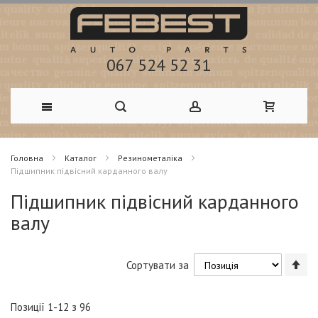
067 524 52 31
Skip
Головна
Каталог
Резинометаліка
to
Підшипник підвісний карданного валу
Content
Підшипник підвісний карданного
валу
Со
Сортувати за
у
по
зб
Позиції
1
-
12
з
96