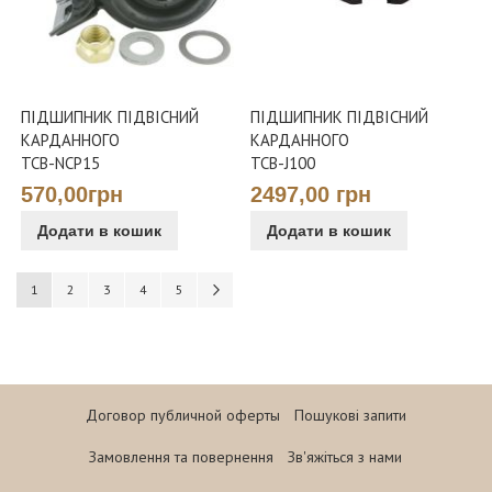
ПІДШИПНИК ПІДВІСНИЙ
ПІДШИПНИК ПІДВІСНИЙ
КАРДАННОГО
КАРДАННОГО
TCB-NCP15
TCB-J100
570,00грн
2497,00 грн
Додати в кошик
Додати в кошик
Сторінка
You're currently reading page
Сторінка
Сторінка
Сторінка
Сторінка
Сторінка
Наступне
1
2
3
4
5
Договор публичной оферты
Пошукові запити
Замовлення та повернення
Зв'яжіться з нами