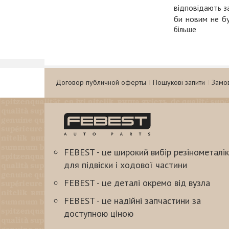
відповідають за
би новим не бу
більше
проходження пл
Ігнорувати неп
збільшиться на 
Купити якісні к
Договор публичной оферты
Пошукові запити
Замо
товарів найкращ
Якісні запчасти
Стежити за стан
інших чинників
класичні «витр
FEBEST - це широкий вибір резінометалік
схильні до прир
для підвіски і ходової частини
Ми пропонуємо 
FEBEST - це деталі окремо від вузла
• гальмівні цил
• напрямні втул
FEBEST - це надійні запчастини за
• пильовики і з
доступною ціною
та інші автомобі