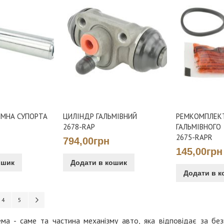
ЯМНА СУПОРТА
ЦИЛІНДР ГАЛЬМІВНИЙ
РЕМКОМПЛЕК
2678-RAP
ГАЛЬМІВНОГО
2675-RAPR
794,00грн
145,00грн
ошик
Додати в кошик
Додати в к
reading page
нка
Сторінка
Сторінка
Сторінка
Наступне
4
5
ема - саме та частина механізму авто, яка відповідає за без