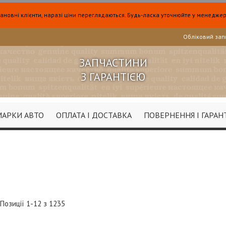
ановні клієнти, наразі ціни переглядаються. Будь-ласка уточнюйте у менеджер
Обліковий зап
ЗАПЧАСТИНИ
З ГАРАНТІЄЮ
МАРКИ АВТО
ОПЛАТА І ДОСТАВКА
ПОВЕРНЕННЯ І ГАРАН
ок
Позиції
1
-
12
з
1235