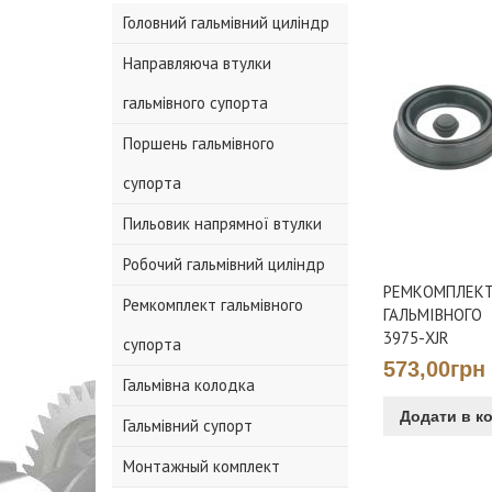
Головний гальмівний циліндр
Направляюча втулки
гальмівного супорта
Поршень гальмівного
супорта
Пильовик напрямної втулки
Робочий гальмівний циліндр
РЕМКОМПЛЕКТ
Ремкомплект гальмівного
ГАЛЬМІВНОГО
3975-XJR
супорта
573,00грн
Гальмівна колодка
Додати в к
Гальмівний супорт
Монтажный комплект