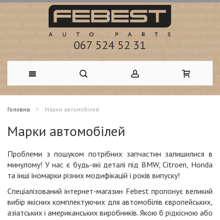
067 524 52 31
Skip
Головна
Марки автомобілей
to
Марки автомобілей
Content
Проблеми з пошуком потрібних запчастин залишилися в
минулому! У нас є будь-які деталі під BMW, Citroen, Honda
та інші іномарки різних модифікацій і років випуску!
Спеціалізований інтернет-магазин Febest пропонує великий
вибір якісних комплектуючих для автомобілів європейських,
азіатських і американських виробників. Якою б рідкісною або