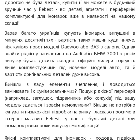
дорогою не була деталь, купити її ви можете в будь-який
зручний час у Febest - всі деталі, агрегати і периферійні
комплектуючі для іномарок вже в наявності на нашому
складі!
Зараз багато українців купують іномарки, випущені в
минулих десятиліттях - вартість таких машин куди нижче,
ніж купівля нової моделі Daewoo або ВАЗ з салону. Однак
знайти рідкісну запчастина на Audi або BMW 2000-х років
випуску буває досить складно: офіційні дилери торгують
лише комплектуючими під новенькі моделі авто, та й
вартість оригінальних деталей дуже висока.
Вийшли з ладу елементи зчеплення, і доводиться
замінювати їх «універсальними»? Пошук рідкісної периферії
(наприклад, заглушок, підрамників або кожухів) під вашу
модель здається і зовсім неможливим? Більше не потрібно
купувати низькоякісні підробки на ринку - ласкаво просимо в
інтернет-магазин Febest, у нас є будь-які деталі для
іномарок різних років випуску і модифікацій!
Якісні комплектуючі для іномарок - ходова, підвіска,