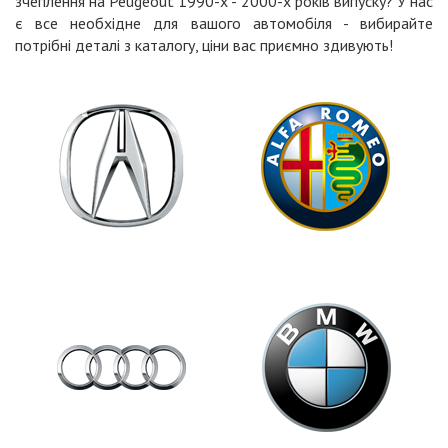
зчеплення на Peugeout 1990-х - 2000-х років випуску? У нас
є все необхідне для вашого автомобіля - вибирайте
потрібні деталі з каталогу, ціни вас приємно здивують!