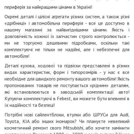
периферія за найкращими цінами в Україні!
Окремі деталі і цілісні агрегати різних систем, а також різні
«дрібниці» і автомобільна периферія - все це доступно в
нашому магазині за найвигіднішими цінами. Якість і
довговічність кожної із запчастин строго контролюється -
ми не торгуємо дешевими підробками, оскільки такі
комплектуючі не тільки не надійні, але і небезпечні для
автомобіля!
Деталі кузова, ходової та підвіски представлені в різних
видах характеристик, форм і типорозмірів - у нас є все
необхідне для швидкого ремонту вашого автомобіля! Якість
пропонованих товарів не поступається «рідним» деталям,
які встановлюються в заводській комплектації авто!
Купуючи комплектуючі в Febest, ви можете бути впевнені в
їх надійності та безпеці!
Потрібні нові сайлентблоки, втулки або ШРУСи для Audi,
Toyota, KIA або інших іномарок? Чи плануєте невеликий
косметичний ремонт свого Mitsubishi, або хочете замінити