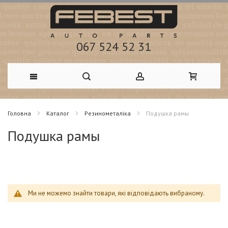
067 524 52 31
Skip
Головна
Каталог
Резинометаліка
Подушка рамы
to
Подушка рамы
Content
Ми не можемо знайти товари, які відповідають вибраному.