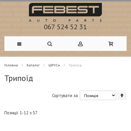
067 524 52 31
Skip
Головна
Каталог
ШРУСи
Трипоїд
to
Трипоїд
Content
Со
Сортувати за
у
по
зб
Позиції
1
-
12
з
57