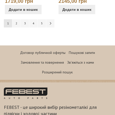
1719,00 грн
2145,00 грн
Додати в кошик
Додати в кошик
Сторінка
You're currently reading page
Сторінка
Сторінка
Сторінка
Сторінка
Сторінка
Наступне
1
2
3
4
5
Договор публичной оферты
Пошукові запити
Замовлення та повернення
Зв'яжіться з нами
Розширений пошук
FEBEST - це широкий вибір резінометалікі для
підвіски і ходової частини