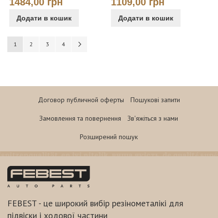
1484,00 грн
1109,00 грн
Додати в кошик
Додати в кошик
Сторінка
You're currently reading page
Сторінка
Сторінка
Сторінка
Сторінка
Наступне
1
2
3
4
Договор публичной оферты
Пошукові запити
Замовлення та повернення
Зв'яжіться з нами
Розширений пошук
FEBEST - це широкий вибір резінометалікі для
підвіски і ходової частини