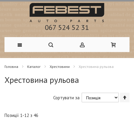
067 524 52 31
Skip
Головна
Каталог
Хрестовини
Хрестовина рульова
to
Хрестовина рульова
Content
Со
Сортувати за
у
по
зб
Позиції
1
-
12
з
46