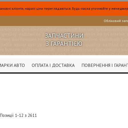
ановні клієнти, наразі ціни переглядаються. Будь-ласка уточнюйте у менеджер
Обліковий зап
ЗАПЧАСТИНИ
З ГАРАНТІЄЮ
МАРКИ АВТО
ОПЛАТА І ДОСТАВКА
ПОВЕРНЕННЯ І ГАРАН
ок
Позиції
1
-
12
з
2611