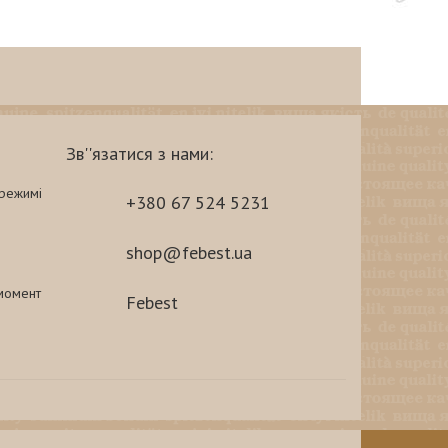
Зв''язатися з нами:
-режимі
+380 67 524 5231
shop@febest.ua
 момент
Febest