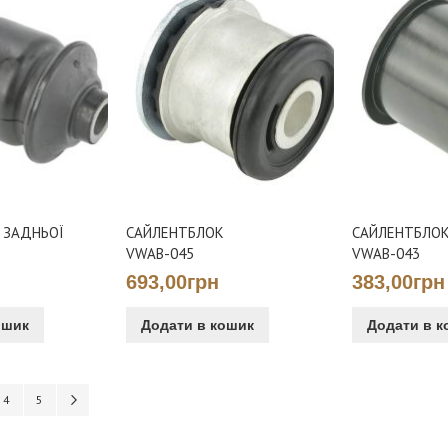
 ЗАДНЬОЇ
САЙЛЕНТБЛОК
САЙЛЕНТБЛОК
VWAB-045
VWAB-043
693,00грн
383,00грн
ошик
Додати в кошик
Додати в к
reading page
нка
Сторінка
Сторінка
Сторінка
Наступне
4
5