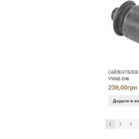
САЙЛЕНТБЛОК
VWAB-046
239,00грн
Додати в к
Сторінка
You're currently 
Сторінка
Сторі
1
2
3