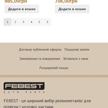
985,00грн
706,00грн
Додати в кошик
Додати в кошик
Сторінка
You're currently reading page
Сторінка
Сторінка
Сторінка
Сторінка
Сторінка
Наступне
1
2
3
4
5
Договор публичной оферты
Пошукові запити
Замовлення та повернення
Зв'яжіться з нами
Розширений пошук
FEBEST - це широкий вибір резінометалікі для
підвіски і ходової частини