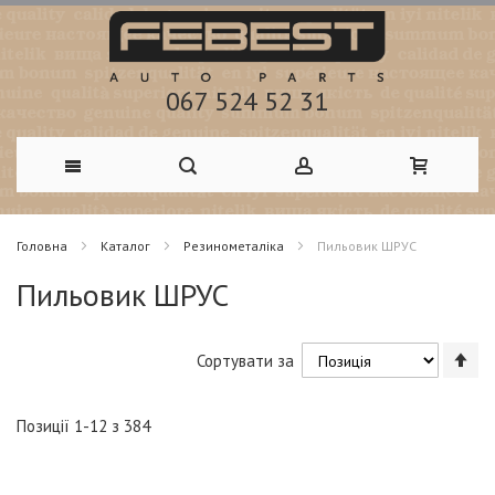
067 524 52 31
Skip
Головна
Каталог
Резинометаліка
Пильовик ШРУС
to
Пильовик ШРУС
Content
Со
Сортувати за
у
по
зб
Позиції
1
-
12
з
384