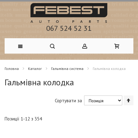
067 524 52 31
Skip
Головна
Каталог
Гальмівна система
Гальмівна колодка
to
Гальмівна колодка
Content
Со
Сортувати за
у
по
зб
Позиції
1
-
12
з
354