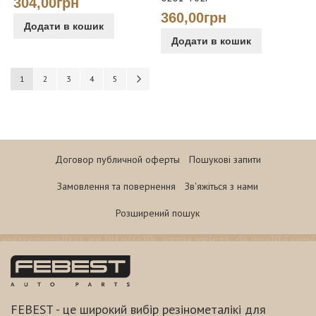
304,00грн
360,00грн
Додати в кошик
Додати в кошик
Сторінка
You're currently reading page
Сторінка
Сторінка
Сторінка
Сторінка
Сторінка
Наступне
1
2
3
4
5
Договор публичной оферты
Пошукові запити
Замовлення та повернення
Зв'яжіться з нами
Розширений пошук
FEBEST - це широкий вибір резінометалікі для