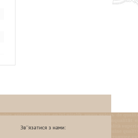
Зв''язатися з нами: