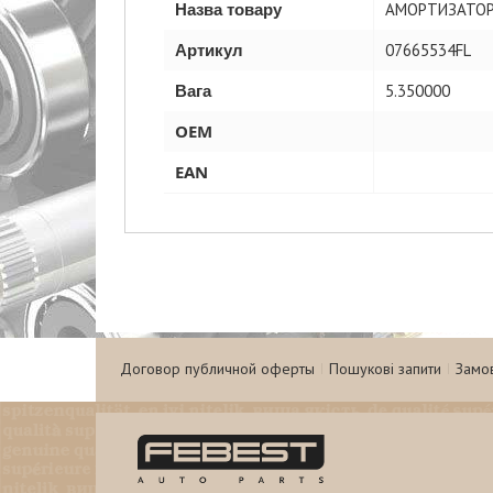
Назва товару
АМОРТИЗАТОР
Артикул
07665534FL
Вага
5.350000
OEM
EAN
Договор публичной оферты
Пошукові запити
Замо