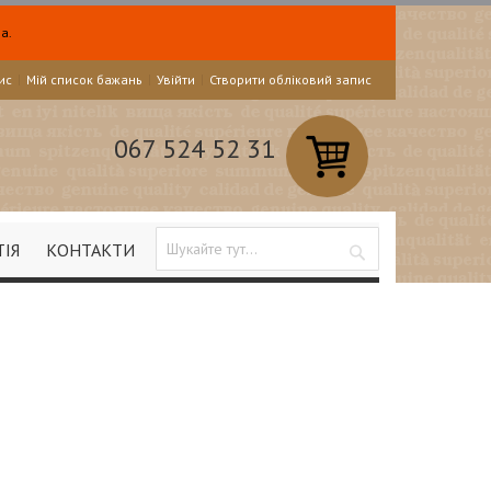
а.
ис
Мій список бажань
Увійти
Створити обліковий запис
067 524 52 31
ТІЯ
КОНТАКТИ
Search