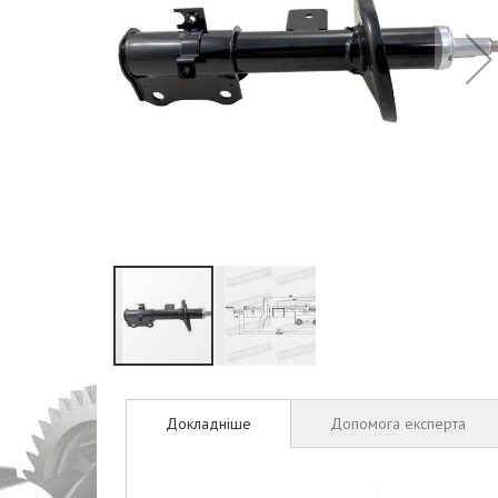
Перейти
до
Докладніше
Допомога експерта
початку
галереї
зображень