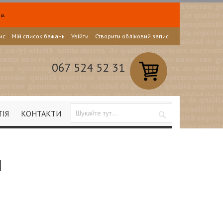
а.
ис
Мій список бажань
Увійти
Створити обліковий запис
067 524 52 31
ТІЯ
КОНТАКТИ
Search
І