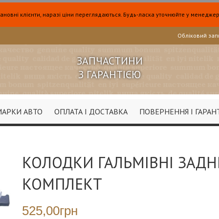
ановні клієнти, наразі ціни переглядаються. Будь-ласка уточнюйте у менеджер
Обліковий зап
ЗАПЧАСТИНИ
З ГАРАНТІЄЮ
МАРКИ АВТО
ОПЛАТА І ДОСТАВКА
ПОВЕРНЕННЯ І ГАРАН
КОЛОДКИ ГАЛЬМІВНІ ЗАДН
КОМПЛЕКТ
525,00грн