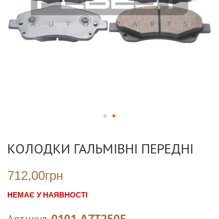
Перейти
до
КОЛОДКИ ГАЛЬМІВНІ ПЕРЕДНІ
початку
галереї
зображень
712,00грн
НЕМАЄ У НАЯВНОСТІ
0101-AZT250F
Артикул