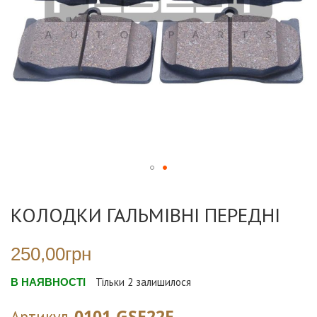
Перейти
до
КОЛОДКИ ГАЛЬМІВНІ ПЕРЕДНІ
початку
галереї
зображень
250,00грн
В НАЯВНОСТІ
Тільки
2
залишилося
0101-GSE22F
Артикул