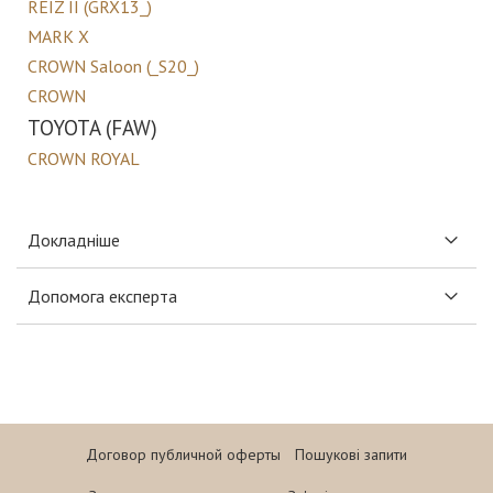
REIZ II (GRX13_)
MARK X
CROWN Saloon (_S20_)
CROWN
TOYOTA (FAW)
CROWN ROYAL
Докладніше
Допомога експерта
Договор публичной оферты
Пошукові запити