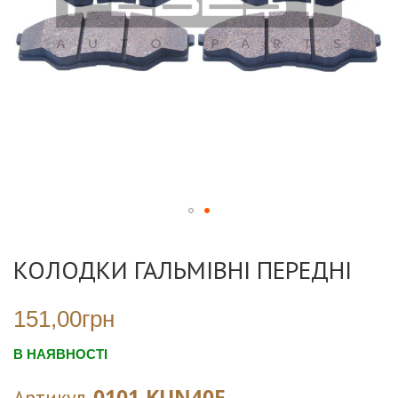
Перейти
до
КОЛОДКИ ГАЛЬМІВНІ ПЕРЕДНІ
початку
галереї
зображень
151,00грн
В НАЯВНОСТІ
0101-KUN40F
Артикул