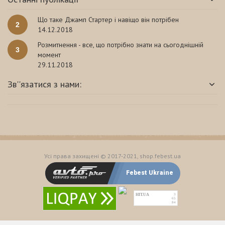
Що таке Джамп Стартер і навіщо він потрібен
2
14.12.2018
Розмитнення - все, що потрібно знати на сьогоднішній
3
момент
29.11.2018
Зв''язатися з нами:
Усі права захищені © 2017-2021, shop.febest.ua
Febest Ukraine
HIT.UA
3
65
84