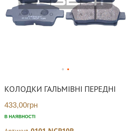
Перейти
до
КОЛОДКИ ГАЛЬМІВНІ ПЕРЕДНІ
початку
галереї
зображень
433,00грн
В НАЯВНОСТІ
0101-NCP10R
Артикул