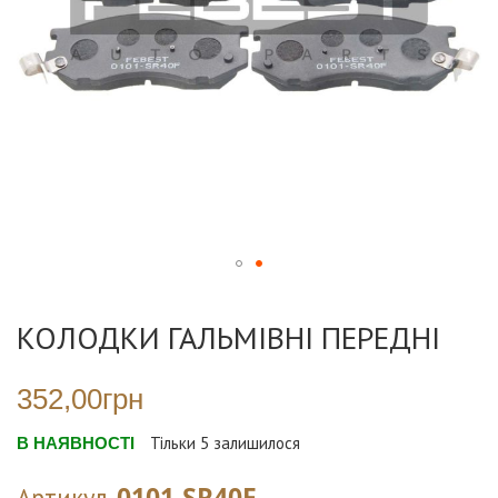
Перейти
до
КОЛОДКИ ГАЛЬМІВНІ ПЕРЕДНІ
початку
галереї
зображень
352,00грн
В НАЯВНОСТІ
Тільки
5
залишилося
0101-SR40F
Артикул