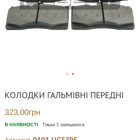
Перейти
до
КОЛОДКИ ГАЛЬМІВНІ ПЕРЕДНІ
початку
галереї
зображень
323,00грн
В НАЯВНОСТІ
Тільки
3
залишилося
0101-UCF30F
Артикул