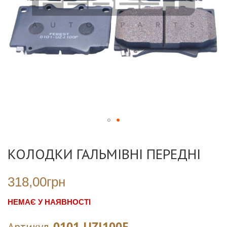
Перейти
до
КОЛОДКИ ГАЛЬМІВНІ ПЕРЕДНІ
початку
галереї
зображень
318,00грн
НЕМАЄ У НАЯВНОСТІ
0101-UZJ100F
Артикул