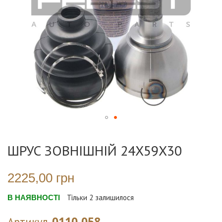
Перейти
до
ШРУС ЗОВНІШНІЙ 24X59X30
початку
галереї
зображень
2225,00 грн
В НАЯВНОСТІ
Тільки
2
залишилося
0110-058
Артикул