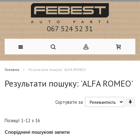
067 524 52 31
Skip
Головна
Результати пошуку: 'ALFA ROMEO'
to
Результати пошуку: 'ALFA ROMEO'
Content
Со
Сортувати за
у
по
зм
Позиції
1
-
12
з
16
Споріднені пошукові запити