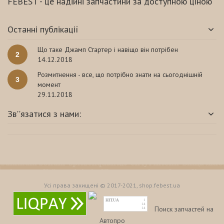
FEBEST - це надійні запчастини за доступною ціною
Останні публікації
Що таке Джамп Стартер і навіщо він потрібен
2
14.12.2018
Розмитнення - все, що потрібно знати на сьогоднішній
3
момент
29.11.2018
Зв''язатися з нами:
Усі права захищені © 2017-2021, shop.febest.ua
HIT.UA
1
14
Поиск запчастей на
14
Автопро