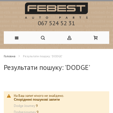
067 524 52 31
Skip
Головна
Результати пошуку: 'DODGE'
to
Результати пошуку: 'DODGE'
Content
На Ваш запит нічого не знайдено.
Споріднені пошукові запити
Dodge Journey
9
Dodge+journey
9