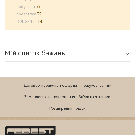
dodge ram
35
dodge+ram
35
DODGE'123
14
Мій список бажань
Договор публичной оферты
Пошукові запити
Замовлення та повернення
Зв'яжіться з нами
Розширений пошук