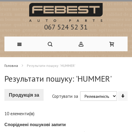
067 524 52 31
Skip
Головна
Результати пошуку: 'HUMMER'
to
Результати пошуку: 'HUMMER'
Content
Со
Продукція за
Сортувати за
у
по
зм
10
елементи(ів)
Споріднені пошукові запити