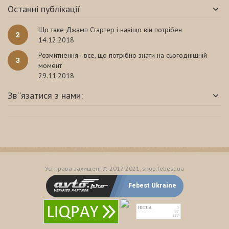
Останні публікації
Що таке Джамп Стартер і навіщо він потрібен
2
14.12.2018
Розмитнення - все, що потрібно знати на сьогоднішній
3
момент
29.11.2018
Зв''язатися з нами:
Усі права захищені © 2017-2021, shop.febest.ua
Febest Ukraine
HIT.UA
3
97
117