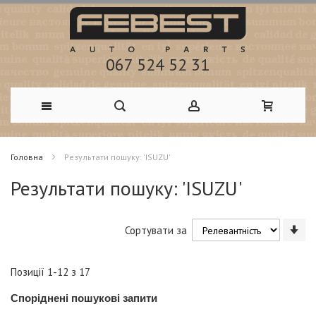
067 524 52 31
Skip
Головна
Результати пошуку: 'ISUZU'
to
Результати пошуку: 'ISUZU'
Content
Со
Сортувати за
у
по
зм
Позиції
1
-
12
з
17
Споріднені пошукові запити