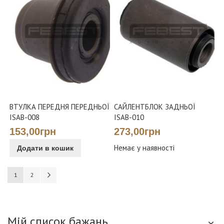
ВТУЛКА ПЕРЕДНЯ ПЕРЕДНЬОЇ
САЙЛЕНТБЛОК ЗАДНЬОЇ
ISAB-008
ISAB-010
153,00грн
273,00грн
Додати в кошик
Немає у наявності
Сторінка
You're currently reading page
Сторінка
Сторінка
Наступне
1
2
Мій список бажань