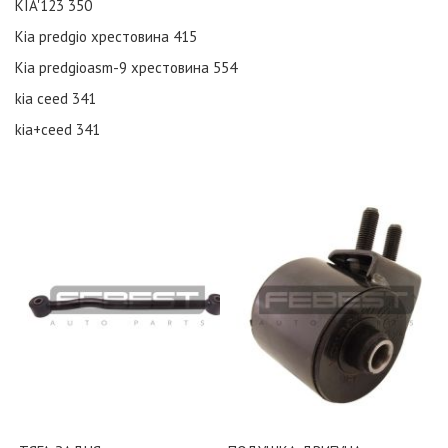
KIA'123
350
Kia predgio хрестовина
415
Kia predgioasm-9 хрестовина
554
kia ceed
341
kia+ceed
341