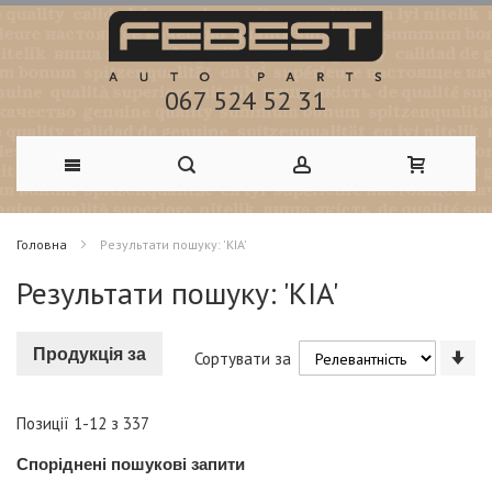
067 524 52 31
Skip
Головна
Результати пошуку: 'KIA'
to
Результати пошуку: 'KIA'
Content
Со
Продукція за
Сортувати за
у
по
зм
Позиції
1
-
12
з
337
Споріднені пошукові запити