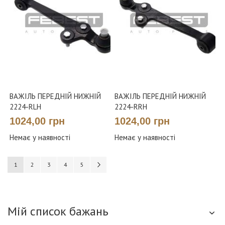
ВАЖІЛЬ ПЕРЕДНІЙ НИЖНІЙ
ВАЖІЛЬ ПЕРЕДНІЙ НИЖНІЙ
2224-RLH
2224-RRH
1024,00 грн
1024,00 грн
Немає у наявності
Немає у наявності
Сторінка
You're currently reading page
Сторінка
Сторінка
Сторінка
Сторінка
Сторінка
Наступне
1
2
3
4
5
Мій список бажань