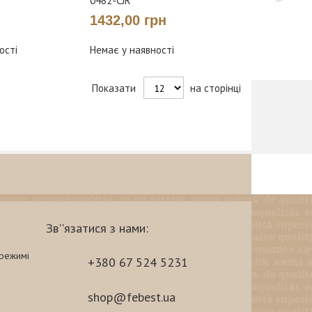
0482-CJR
1432,00 грн
ості
Немає у наявності
Показати
на сторінці
Зв''язатися з нами:
-режимі
+380 67 524 5231
shop@febest.ua