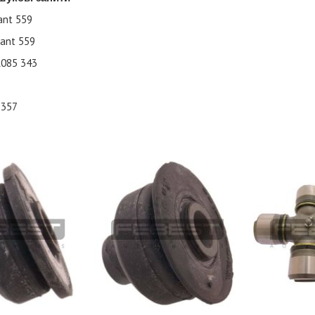
ant
559
ant
559
A085
343
357