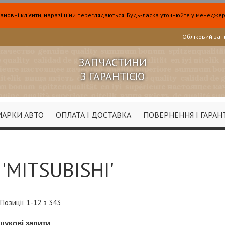
ановні клієнти, наразі ціни переглядаються. Будь-ласка уточнюйте у менеджер
Обліковий зап
ЗАПЧАСТИНИ
З ГАРАНТІЄЮ
МАРКИ АВТО
ОПЛАТА І ДОСТАВКА
ПОВЕРНЕННЯ І ГАРАН
 'MITSUBISHI'
ок
Позиції
1
-
12
з
343
шукові запити