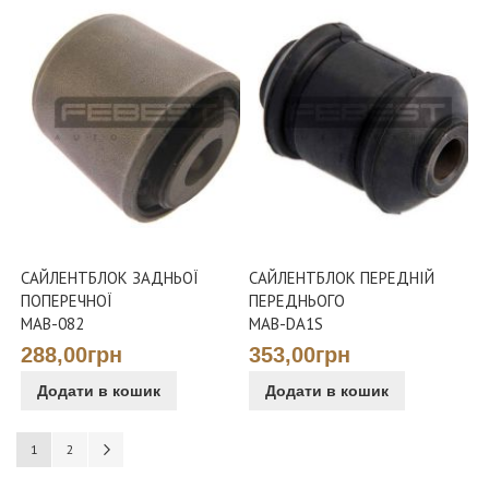
САЙЛЕНТБЛОК ЗАДНЬОЇ
САЙЛЕНТБЛОК ПЕРЕДНІЙ
ПОПЕРЕЧНОЇ
ПЕРЕДНЬОГО
MAB-082
MAB-DA1S
288,00грн
353,00грн
Додати в кошик
Додати в кошик
Сторінка
You're currently reading page
Сторінка
Сторінка
Наступне
1
2