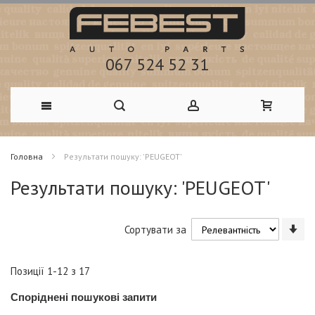
067 524 52 31
Skip
Головна
Результати пошуку: 'PEUGEOT'
to
Результати пошуку: 'PEUGEOT'
Content
Со
Сортувати за
у
по
зм
Позиції
1
-
12
з
17
Споріднені пошукові запити