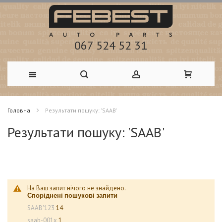
067 524 52 31
Skip
Головна
Результати пошуку: 'SAAB'
to
Результати пошуку: 'SAAB'
Content
На Ваш запит нічого не знайдено.
Споріднені пошукові запити
SAAB'123
14
saab-001x
1