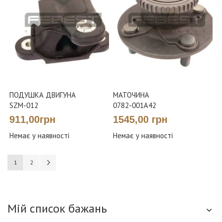
ПОДУШКА ДВИГУНА
МАТОЧИНА
SZM-012
0782-001A42
911,00грн
1545,00 грн
Немає у наявності
Немає у наявності
Сторінка
You're currently reading page
Сторінка
Сторінка
Наступне
1
2
Мій список бажань