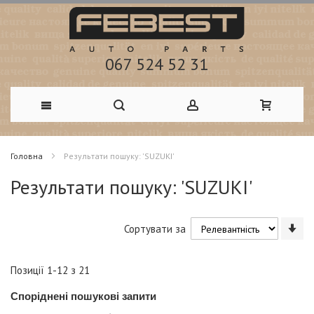
067 524 52 31
Skip
Головна
Результати пошуку: 'SUZUKI'
to
Результати пошуку: 'SUZUKI'
Content
Со
Сортувати за
у
по
зм
Позиції
1
-
12
з
21
Споріднені пошукові запити