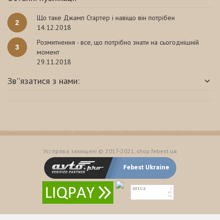
Що таке Джамп Стартер і навіщо він потрібен
2
14.12.2018
Розмитнення - все, що потрібно знати на сьогоднішній
3
момент
29.11.2018
Зв''язатися з нами:
Усі права захищені © 2017-2021, shop.febest.ua
Febest Ukraine
HIT.UA
2
65
75