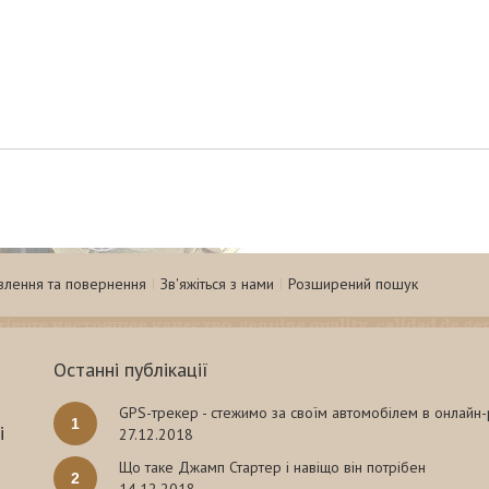
влення та повернення
Зв'яжіться з нами
Розширений пошук
Останні публікації
GPS-трекер - стежимо за своїм автомобілем в онлайн
1
і
27.12.2018
Що таке Джамп Стартер і навіщо він потрібен
2