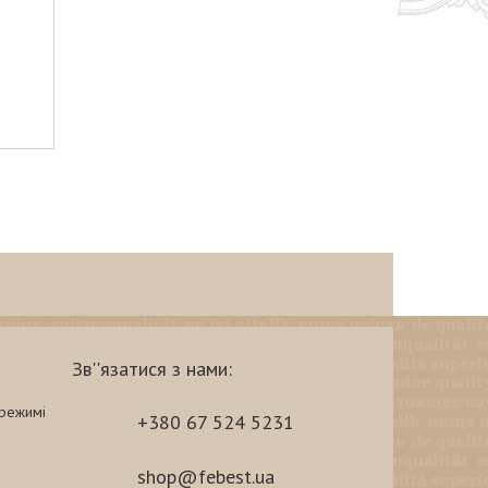
Зв''язатися з нами:
-режимі
+380 67 524 5231
shop@febest.ua