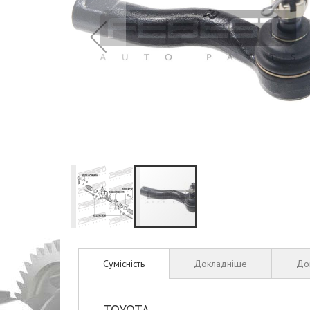
Перейти
до
Сумісність
Докладніше
До
початку
галереї
зображень