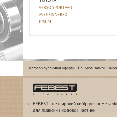
TOYOTA
VERSO SPORTVAN
AVENSIS VERSO
IPSUM
Договор публичной оферты
Пошукові запити
Замо
FEBEST - це широкий вибір резінометалік
для підвіски і ходової частини