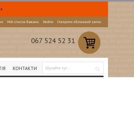
а.
ис
Мій список бажань
Увійти
Створити обліковий запис
067 524 52 31
ТІЯ
КОНТАКТИ
Search