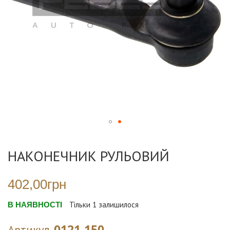
Перейти
до
НАКОНЕЧНИК РУЛЬОВИЙ
початку
галереї
зображень
402,00грн
В НАЯВНОСТІ
Тільки
1
залишилося
0121-150
Артикул