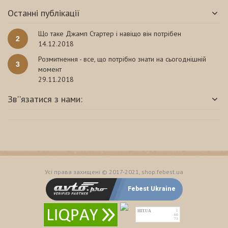
Останні публікації
Що таке Джамп Стартер і навіщо він потрібен
2
14.12.2018
Розмитнення - все, що потрібно знати на сьогоднішній
3
момент
29.11.2018
Зв''язатися з нами:
Усі права захищені © 2017-2021, shop.febest.ua
Febest Ukraine
HIT.UA
1
60
73