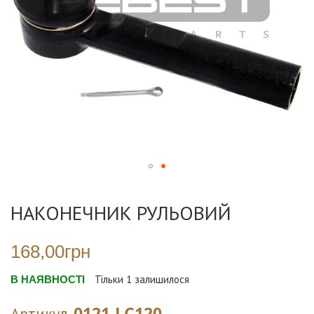
Перейти
до
НАКОНЕЧНИК РУЛЬОВИЙ
початку
галереї
зображень
168,00грн
В НАЯВНОСТІ
Тільки
1
залишилося
0121-LC120
Артикул