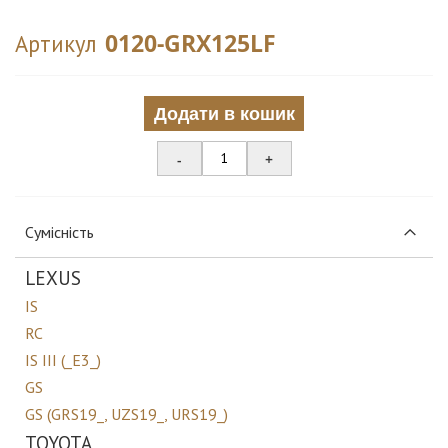
0120-GRX125LF
Артикул
Додати в кошик
-
+
Сумісність
LEXUS
IS
RC
IS III (_E3_)
GS
GS (GRS19_, UZS19_, URS19_)
TOYOTA