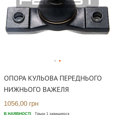
Перейти
до
ОПОРА КУЛЬОВА ПЕРЕДНЬОГО
початку
галереї
НИЖНЬОГО ВАЖЕЛЯ
зображень
1056,00 грн
В НАЯВНОСТІ
Тільки
1
залишилося