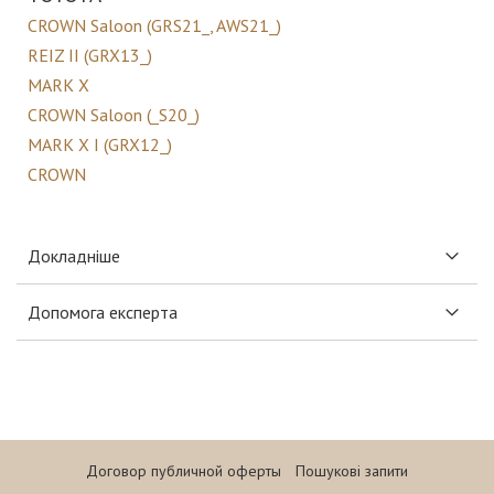
CROWN Saloon (GRS21_, AWS21_)
REIZ II (GRX13_)
MARK X
CROWN Saloon (_S20_)
MARK X I (GRX12_)
CROWN
Докладніше
Допомога експерта
Договор публичной оферты
Пошукові запити