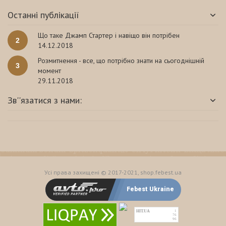
Останні публікації
Що таке Джамп Стартер і навіщо він потрібен
2
14.12.2018
Розмитнення - все, що потрібно знати на сьогоднішній
3
момент
29.11.2018
Зв''язатися з нами:
Усі права захищені © 2017-2021, shop.febest.ua
Febest Ukraine
HIT.UA
1
76
96