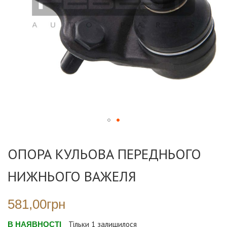
Перейти
до
ОПОРА КУЛЬОВА ПЕРЕДНЬОГО
початку
галереї
НИЖНЬОГО ВАЖЕЛЯ
зображень
581,00грн
В НАЯВНОСТІ
Тільки
1
залишилося