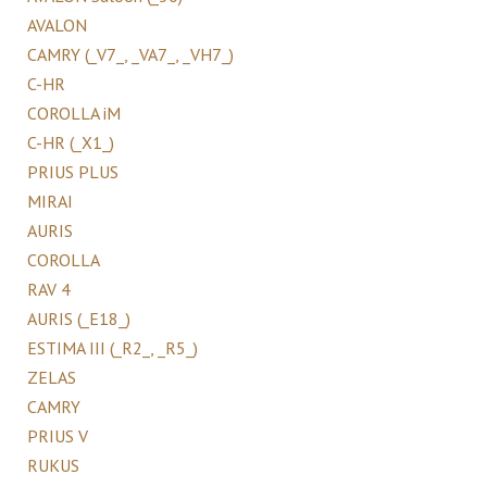
AVALON
CAMRY (_V7_, _VA7_, _VH7_)
C-HR
COROLLA iM
C-HR (_X1_)
PRIUS PLUS
MIRAI
AURIS
COROLLA
RAV 4
AURIS (_E18_)
ESTIMA III (_R2_, _R5_)
ZELAS
CAMRY
PRIUS V
RUKUS