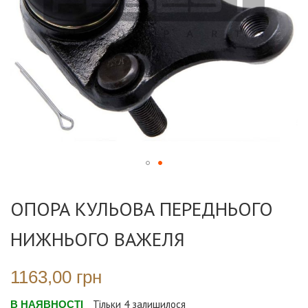
Перейти
до
ОПОРА КУЛЬОВА ПЕРЕДНЬОГО
початку
галереї
НИЖНЬОГО ВАЖЕЛЯ
зображень
1163,00 грн
В НАЯВНОСТІ
Тільки
4
залишилося