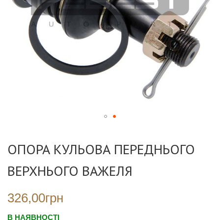
Перейти
до
ОПОРА КУЛЬОВА ПЕРЕДНЬОГО
початку
галереї
ВЕРХНЬОГО ВАЖЕЛЯ
зображень
326,00грн
В НАЯВНОСТІ