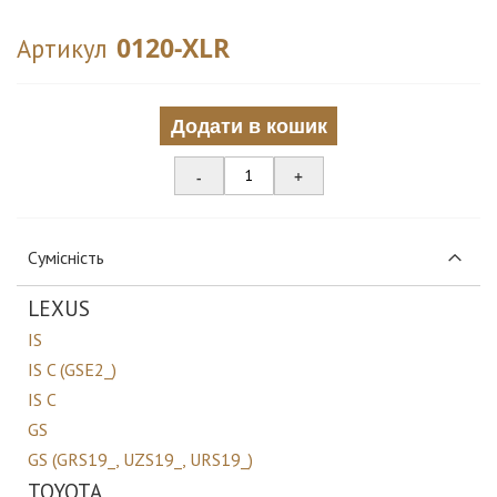
0120-XLR
Артикул
Додати в кошик
-
+
Сумісність
LEXUS
IS
IS C (GSE2_)
IS C
GS
GS (GRS19_, UZS19_, URS19_)
TOYOTA