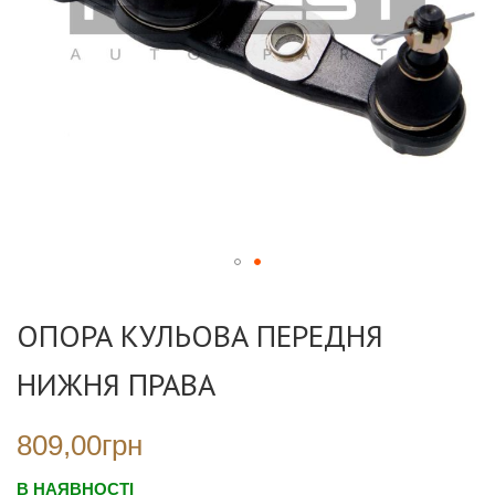
Перейти
до
ОПОРА КУЛЬОВА ПЕРЕДНЯ
початку
галереї
НИЖНЯ ПРАВА
зображень
809,00грн
В НАЯВНОСТІ