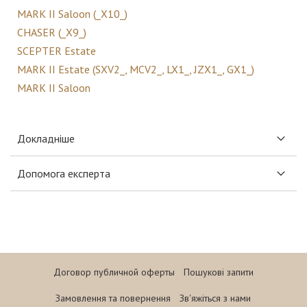
MARK II Saloon (_X10_)
CHASER (_X9_)
SCEPTER Estate
MARK II Estate (SXV2_, MCV2_, LX1_, JZX1_, GX1_)
MARK II Saloon
Докладніше
Допомога експерта
Договор публичной оферты
Пошукові запити
Замовлення та повернення
Зв'яжіться з нами