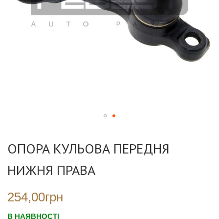
Перейти
до
ОПОРА КУЛЬОВА ПЕРЕДНЯ
початку
галереї
НИЖНЯ ПРАВА
зображень
254,00грн
В НАЯВНОСТІ