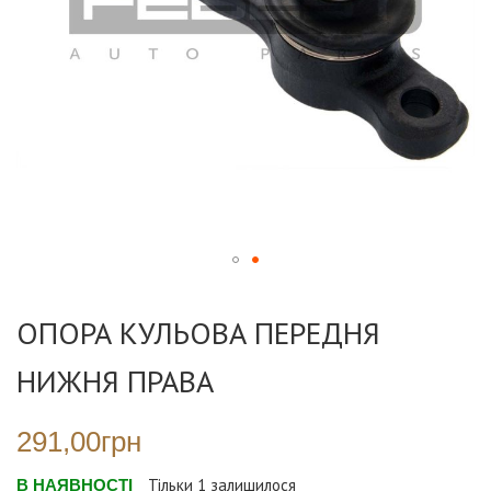
Перейти
до
ОПОРА КУЛЬОВА ПЕРЕДНЯ
початку
галереї
НИЖНЯ ПРАВА
зображень
291,00грн
В НАЯВНОСТІ
Тільки
1
залишилося