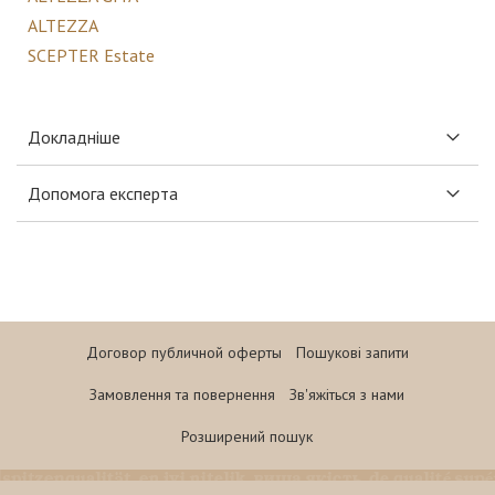
ALTEZZA
SCEPTER Estate
Докладніше
Допомога експерта
Договор публичной оферты
Пошукові запити
Замовлення та повернення
Зв'яжіться з нами
Розширений пошук