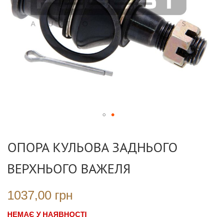
Перейти
до
ОПОРА КУЛЬОВА ЗАДНЬОГО
початку
галереї
ВЕРХНЬОГО ВАЖЕЛЯ
зображень
1037,00 грн
НЕМАЄ У НАЯВНОСТІ