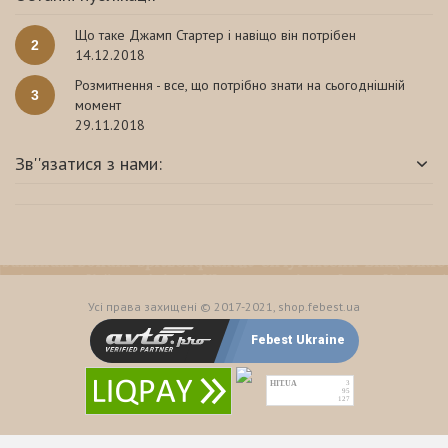
Що таке Джамп Стартер і навіщо він потрібен
2
14.12.2018
Розмитнення - все, що потрібно знати на сьогоднішній
3
момент
29.11.2018
Зв''язатися з нами:
Усі права захищені © 2017-2021, shop.febest.ua
Febest Ukraine
HIT.UA
3
95
127