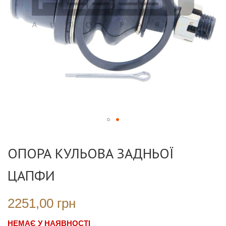
Перейти
до
ОПОРА КУЛЬОВА ЗАДНЬОЇ
початку
галереї
ЦАПФИ
зображень
2251,00 грн
НЕМАЄ У НАЯВНОСТІ