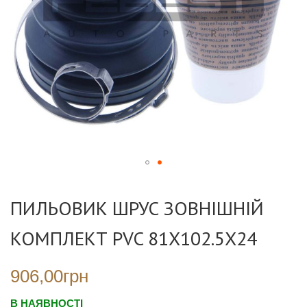
Перейти
до
ПИЛЬОВИК ШРУС ЗОВНІШНІЙ
початку
галереї
КОМПЛЕКТ PVC 81X102.5X24
зображень
906,00грн
В НАЯВНОСТІ