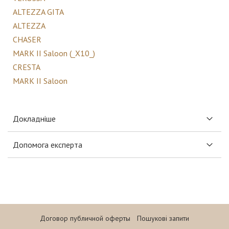
ALTEZZA GITA
ALTEZZA
CHASER
MARK II Saloon (_X10_)
CRESTA
MARK II Saloon
Докладніше
Допомога експерта
Договор публичной оферты
Пошукові запити