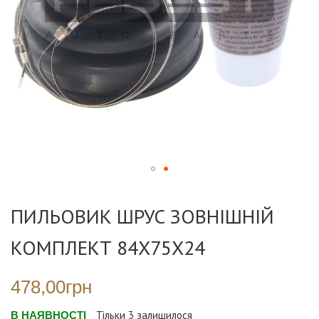
Перейти
до
ПИЛЬОВИК ШРУС ЗОВНІШНІЙ
початку
галереї
КОМПЛЕКТ 84X75X24
зображень
478,00грн
В НАЯВНОСТІ
Тільки
3
залишилося