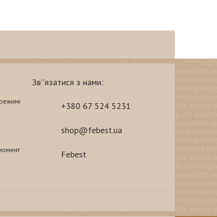
Зв''язатися з нами:
-режимі
+380 67 524 5231
shop@febest.ua
 момент
Febest