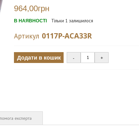
964,00грн
В НАЯВНОСТІ
Тільки
1
залишилося
0117P-ACA33R
Артикул
Додати в кошик
-
+
помога експерта