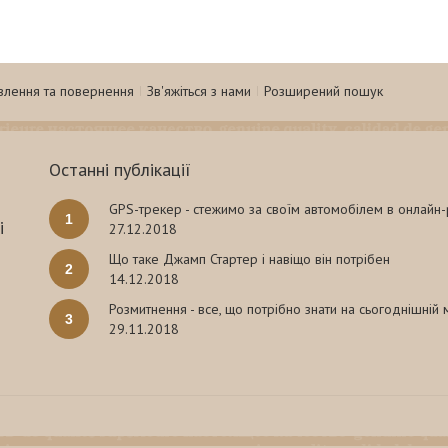
влення та повернення
Зв'яжіться з нами
Розширений пошук
Останні публікації
GPS-трекер - стежимо за своїм автомобілем в онлайн
1
і
27.12.2018
Що таке Джамп Стартер і навіщо він потрібен
2
14.12.2018
Розмитнення - все, що потрібно знати на сьогоднішній
3
29.11.2018