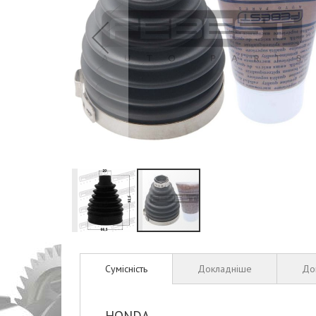
Перейти
до
Сумісність
Докладніше
До
початку
галереї
зображень