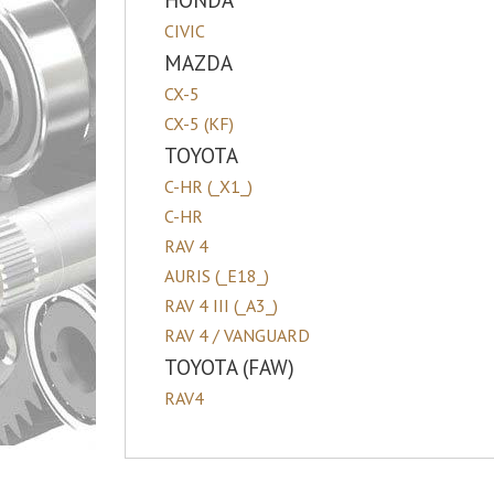
HONDA
CIVIC
MAZDA
CX-5
CX-5 (KF)
TOYOTA
C-HR (_X1_)
C-HR
RAV 4
AURIS (_E18_)
RAV 4 III (_A3_)
RAV 4 / VANGUARD
TOYOTA (FAW)
RAV4