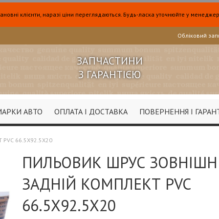
ановні клієнти, наразі ціни переглядаються. Будь-ласка уточнюйте у менеджер
Обліковий зап
ЗАПЧАСТИНИ
З ГАРАНТІЄЮ
МАРКИ АВТО
ОПЛАТА І ДОСТАВКА
ПОВЕРНЕННЯ І ГАРАН
PVC 66.5X92.5X20
ПИЛЬОВИК ШРУС ЗОВНІШН
ЗАДНІЙ КОМПЛЕКТ PVC
66.5X92.5X20