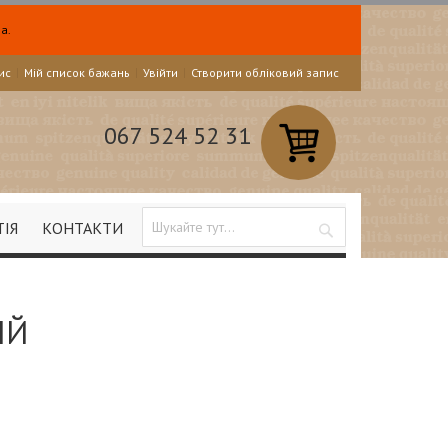
а.
ис
Мій список бажань
Увійти
Створити обліковий запис
067 524 52 31
ТІЯ
КОНТАКТИ
Search
ІЙ