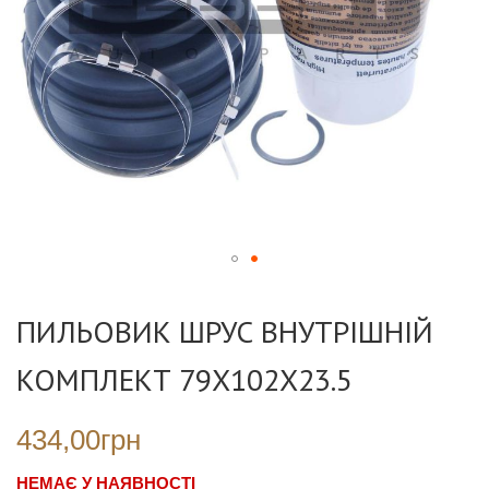
Перейти
до
ПИЛЬОВИК ШРУС ВНУТРІШНІЙ
початку
галереї
КОМПЛЕКТ 79X102X23.5
зображень
434,00грн
НЕМАЄ У НАЯВНОСТІ