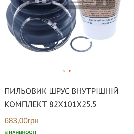
Перейти
до
ПИЛЬОВИК ШРУС ВНУТРІШНІЙ
початку
галереї
КОМПЛЕКТ 82X101X25.5
зображень
683,00грн
В НАЯВНОСТІ