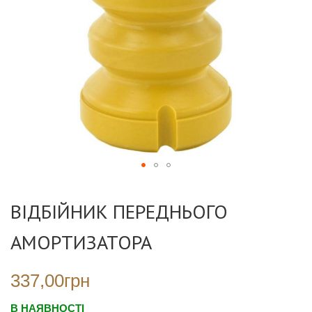
Перейти
до
ВІДБІЙНИК ПЕРЕДНЬОГО
початку
галереї
АМОРТИЗАТОРА
зображень
337,00грн
В НАЯВНОСТІ