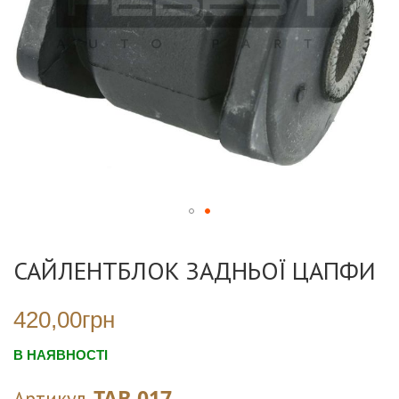
Перейти
до
САЙЛЕНТБЛОК ЗАДНЬОЇ ЦАПФИ
початку
галереї
зображень
420,00грн
В НАЯВНОСТІ
TAB-017
Артикул