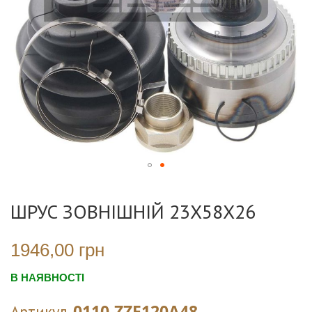
Перейти
до
ШРУС ЗОВНІШНІЙ 23X58X26
початку
галереї
зображень
1946,00 грн
В НАЯВНОСТІ
0110-ZZE120A48
Артикул